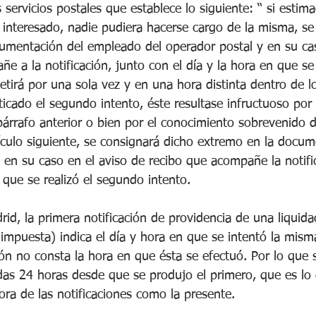
servicios postales que establece lo siguiente: “ si estimad
l interesado, nadie pudiera hacerse cargo de la misma, se
umentación del empleado del operador postal y en su cas
e a la notificación, junto con el día y la hora en que se
etirá por una sola vez y en una hora distinta dentro de lo
cticado el segundo intento, éste resultase infructuoso po
árrafo anterior o bien por el conocimiento sobrevenido d
tículo siguiente, se consignará dicho extremo en la docum
 en su caso en el aviso de recibo que acompañe la notifi
n que se realizó el segundo intento. 
id, la primera notificación de providencia de una liquida
 impuesta) indica el día y hora en que se intentó la mism
ón no consta la hora en que ésta se efectuó. Por lo que s
das 24 horas desde que se produjo el primero, que es lo 
ra de las notificaciones como la presente. 