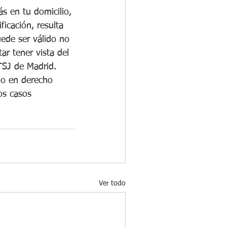
ás en tu domicilio, 
icación, resulta 
uede ser válido no 
ar tener vista del 
TSJ de Madrid. 
do en derecho 
os casos 
Ver todo