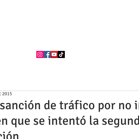
BUFETE NEILA
Abogados
La firma
Áreas de Práctica
Nacionalidad Española
c 2015
sanción de tráfico por no 
en que se intentó la segun
ción