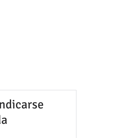
bufetneila@icab.cat
+0034 679 76 69 31
Blog
indicarse
da