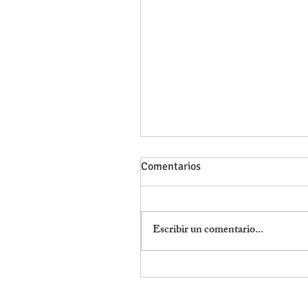
Comentarios
Escribir un comentario...
MODIFICACIÓN DE ARRAIGO
RESIDENCIA Y TRABAJO
CUENTA AJENA EN 1 MES