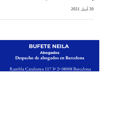
20 أبريل 2021
BUFETE NEILA
Abogados
Despacho de abogados en Barcelona
Rambla Catalunya 117 3º 2ª 08008 Barcelona
Tel
+34 679 76 69 31
Email:
bufetneila@icab.cat
© Bufete Neila SL
Todos los derechos reservados
|
Aviso Legal
Politica de Cookies | Política de privacidad