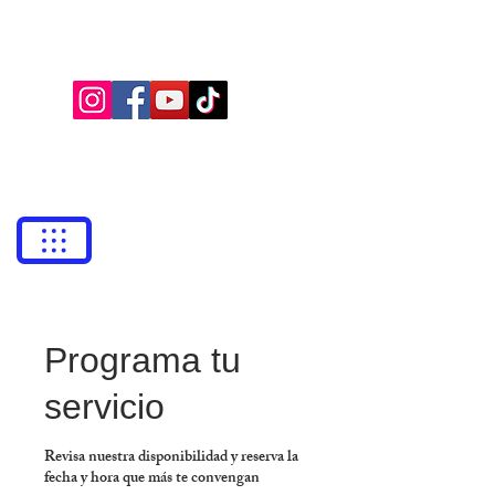
BUFETE NEILA
Abogados
bufetneila@icab.cat
+0034
679 76 69 31
Programa tu
servicio
Revisa nuestra disponibilidad y reserva la
fecha y hora que más te convengan