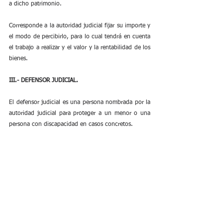
a dicho patrimonio.
Corresponde a la autoridad judicial fijar su importe y 
el modo de percibirlo, para lo cual tendrá en cuenta 
el trabajo a realizar y el valor y la rentabilidad de los 
bienes.
III.- DEFENSOR JUDICIAL.
El defensor judicial es una persona nombrada por la 
autoridad judicial para proteger a un menor o una 
persona con discapacidad en casos concretos.
La conclusión final es que, las personas que cuidan 
de un ciudadanol, o el propio ciudadano español, 
pueden iniciar un proceso ante Notario o bien 
Judicial para poder oficializar de alguna manera que 
prestan apoyo a la persona que lo requiera.