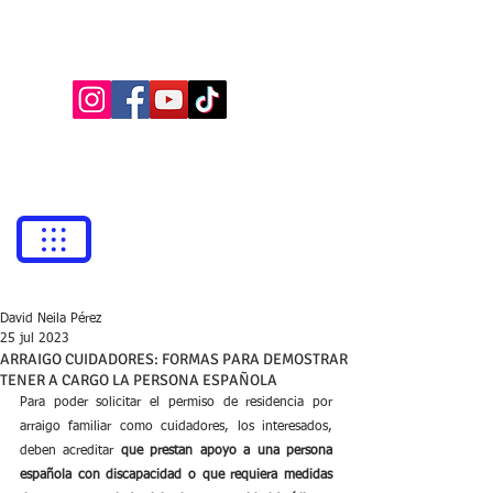
BUFETE NEILA
Abogados
bufetneila@icab.cat
+0034
679 76 69 31
David Neila Pérez
25 jul 2023
ARRAIGO CUIDADORES: FORMAS PARA DEMOSTRAR
TENER A CARGO LA PERSONA ESPAÑOLA
Para poder solicitar el permiso de residencia por 
arraigo familiar como cuidadores, los interesados, 
deben acreditar
 que prestan apoyo a una persona 
española con discapacidad o que requiera medidas 