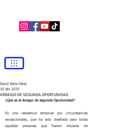
BUFETE NEILA
Abogados
bufetneila@icab.cat
+0034
679 76 69 31
David Neila Pérez
30 abr 2025
ARRAIGO DE SEGUNDA OPORTUNIDAD
¿Que es el Arraigo de segunda Oportunidad?
Es una residencia temporal por circunstancias 
excepcionales, que ha sido diseñada para todas 
aquellas personas que fueron titulares de 