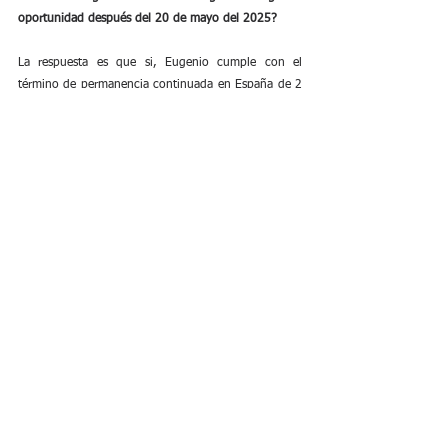
oportunidad después del 20 de mayo del 2025?
La respuesta es que si, Eugenio cumple con el 
término de permanencia continuada en España de 2 
años, además, la residencia que tuvo no fue por 
circunstancias excepcionales,  además, la norma le 
permite expresamente a Carlos presentar el arraigo 
de segunda oportunidad,  si desaparecieran dichos 
antecedentes penales, acreditando tal situación 
mediante , sentencia denegatoria,  absolutoria o  
sobreseimiento. 
https://www.youtube.com/watch?
v=vAnLZJ9x6hM