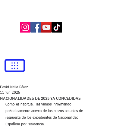
BUFETE NEILA
Abogados
bufetneila@icab.cat
+0034
679 76 69 31
David Neila Pérez
11 jun 2025
NACIONALIDADES DE 2025 YA CONCEDIDAS
Como es habitual, les vamos informando 
periodicamente acerca de los plazos actuales de 
respuesta de los expedientes de Nacionalidad 
Española por residencia.