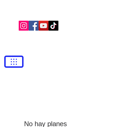
BUFETE NEILA
Abogados
bufetneila@icab.cat
+0034
679 76 69 31
No hay planes