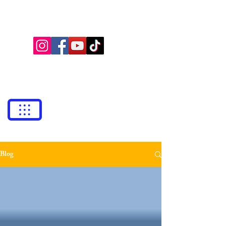
BUFETE NEILA
Abogados
bufetneila@icab.cat
+0034
679 76 69 31
Blog