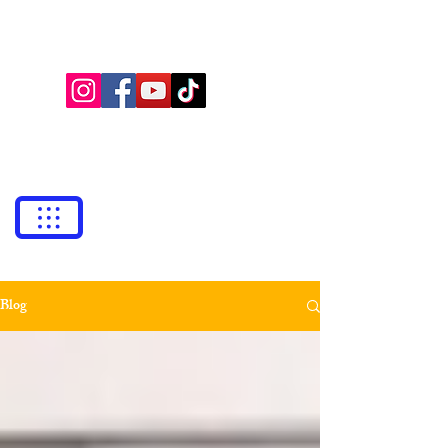
BUFETE NEILA
Abogados
bufetneila@icab.cat
+0034
679 76 69 31
Blog