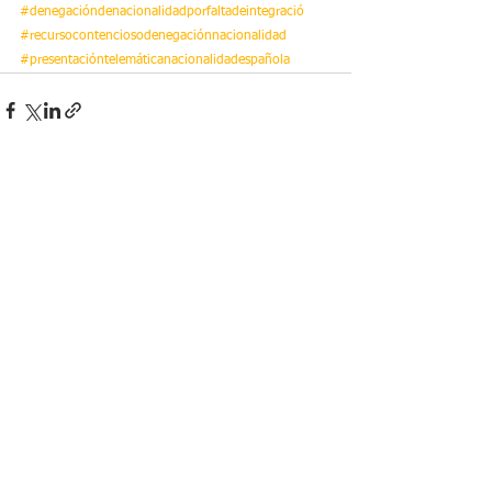
#denegacióndenacionalidadporfaltadeintegració
#recursocontenciosodenegaciónnacionalidad
#presentacióntelemáticanacionalidadespañola
Ver todo
Entradas recientes