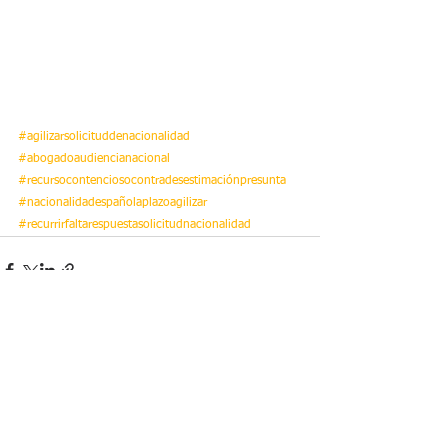
#agilizarsolicituddenacionalidad
#abogadoaudiencianacional
#recursocontenciosocontradesestimaciónpresunta
#nacionalidadespañolaplazoagilizar
#recurrirfaltarespuestasolicitudnacionalidad
Ver todo
Entradas recientes