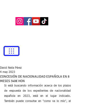
BUFETE NEILA
Abogados
bufetneila@icab.cat
+0034
679 76 69 31
David Neila Pérez
4 may 2023
CONCESIÓN DE NACIONALIDAD ESPAÑOLA EN 8
MESES 340€ HON
Si está buscando información acerca de los plazos 
de respuesta de los expedientes de nacionalidad 
española en 2023, está en el lugar indicado. 
También puede consultar en "como va lo mío", el 