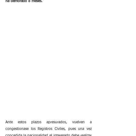
ha demorado 8 meses.
Ante estos plazos apresurados, vuelven a 
congestionase los Registros Civiles, pues una vez 
concedida la nacionalidad el interesado debe realizar 