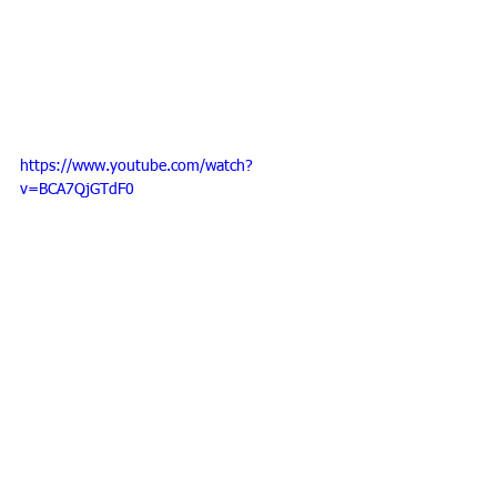
https://www.youtube.com/watch?
v=BCA7QjGTdF0
También les puede interesar:
- Medios económicos necesarios para solicitar la visa 
no lucrativa
entrevista visa no lucrativa