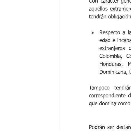
Con carácter gene
aquellos extranjer
tendrán obligación
Respecto a l
edad e incapa
extranjeros 
Colombia, Co
Honduras, M
Dominicana, 
Tampoco tendrá
correspondiente d
que domina como m
Podrán ser decla