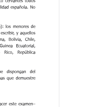
o cervantes todos 
lidad española. No 
): los menores de 
cribir, y aquellos 
, Bolivia, Chile, 
inea Ecuatorial, 
Rico, República 
e dispongan del 
mas que demuestre 
acer este examen– 