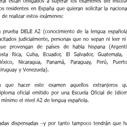
ral están obligados a superar los exámenes del institut
os residentes en España que quieran solicitar la naciona
 de realizar estos exámenes:
a prueba DELE A2 (conocimiento de la lengua española
citados judicialmente, personas que no sepan ni leer ni es
que provengan de países de habla hispana (Argentina
sta Rica, Cuba, Ecuador, El Salvador, Guatemala, Gu
éxico, Nicaragua, Panamá, Paraguay, Perú, Puerto 
Uruguay y Venezuela). 
n que hacer este examen aquellos extranjeros qu
iploma oficial emitido por una Escuela Oficial de Idio
ínimo el nivel A2 de lengua española.
radas dispensadas –y por tanto tampoco tendrán que h