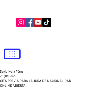
BUFETE NEILA
Abogados
bufetneila@icab.cat
+0034
679 76 69 31
David Neila Pérez
25 jun 2020
CITA PREVIA PARA LA JURA DE NACIONALIDAD
ONLINE ABIERTA