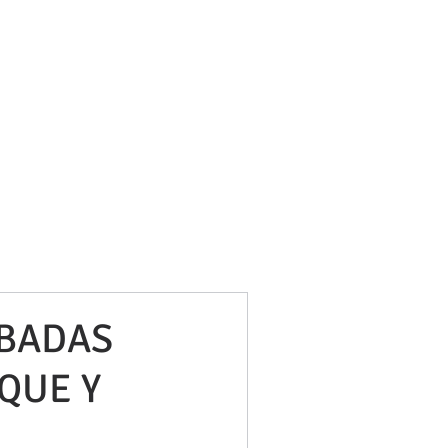
bufetneila@icab.cat
+0034 679 76 69 31
Blog
OBADAS
QUE Y