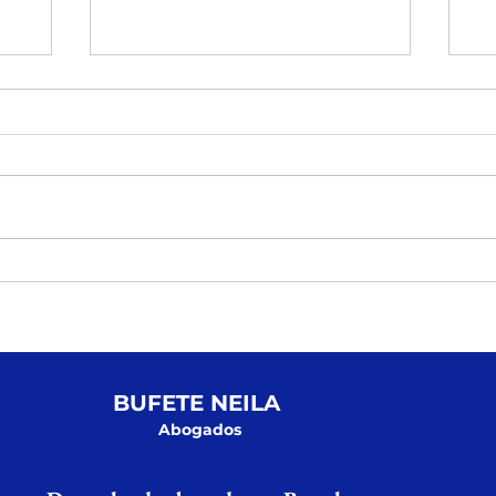
 A
Nuevas concesiones de
La
nacionalidad española:
re
analizamos los plazos reales de
El
respuesta de este mes julio
ad
2026
BUFETE NEILA
Abogados