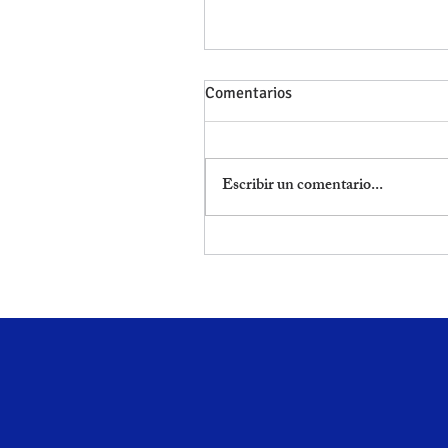
Comentarios
Escribir un comentario...
MODIFICACIÓN DE ARRAIGO
RESIDENCIA Y TRABAJO
CUENTA AJENA EN 1 MES