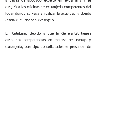
a través de abogado experto en extranjería y se 
dirigirá a las oficinas de extranjería competentes del 
lugar donde se vaya a realizar la actividad y donde 
resida el ciudadano extranjero.
En Cataluña, debido a que la Generalitat tienen 
atribuidas competencias en materia de Trabajo y 
extranjería, este tipo de solicitudes se presentan de 
forma telemática ante el Departament de Treball.
También les puede interesar:
¿Qué familiares puedo reagrupar si me han 
concedido la nacionalidad española?
Guía completa para solicitar la tarjeta comunitaria
Trámite de nacionalidad española a través de 
abogado
abogado extranjeria barcelona
modificacion residencia no lucrativa a trabajo