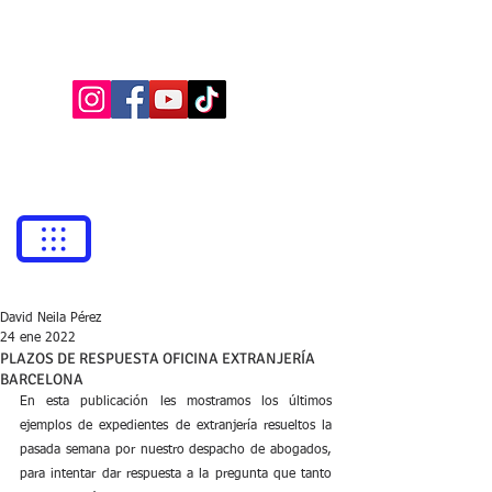
BUFETE NEILA
Abogados
bufetneila@icab.cat
+0034
679 76 69 31
David Neila Pérez
24 ene 2022
PLAZOS DE RESPUESTA OFICINA EXTRANJERÍA
BARCELONA
En esta publicación les mostramos los últimos 
ejemplos de expedientes de extranjería resueltos la 
pasada semana por nuestro despacho de abogados, 
para intentar dar respuesta a la pregunta que tanto 