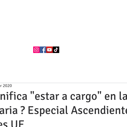
BUFETE NEILA
Abogados
La firma
Áreas de Práctica
Nacionalidad Española
br 2020
nifica "estar a cargo" en la
ria ? Especial Ascendient
es UE