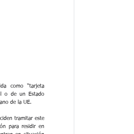
da como “tarjeta 
ol o de un Estado 
ano de la UE. 
iden tramitar este 
n para residir en 