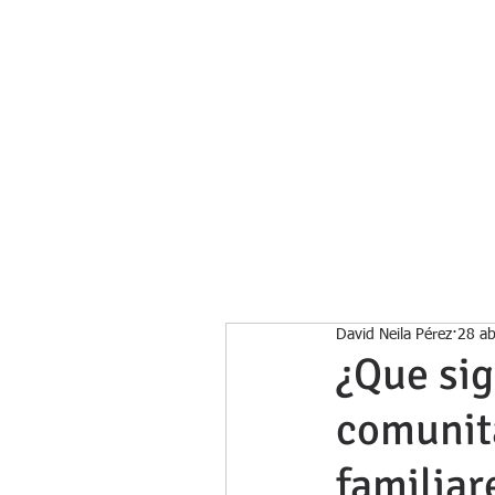
Inicio
David Neila Pérez
28 a
¿Que sig
comunita
familiar