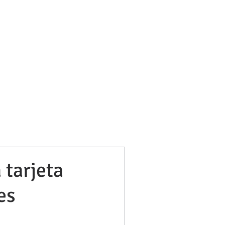
bufetneila@icab.cat
+0034 679 76 69 31
Blog
 tarjeta
es