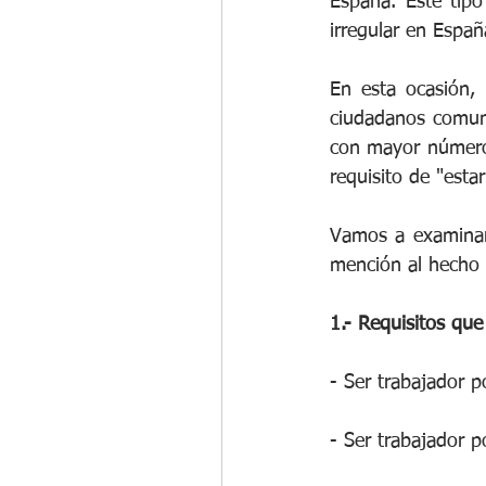
España. Este tipo
irregular en España
En esta ocasión, 
ciudadanos comuni
con mayor número d
requisito de "esta
Vamos a examinar 
mención al hecho 
1.- Requisitos qu
- Ser trabajador p
- Ser trabajador p