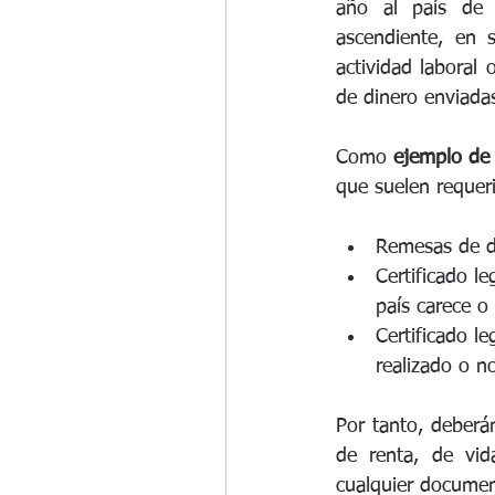
año al país de 
ascendiente, en 
actividad laboral
de dinero enviadas
Como 
ejemplo de 
que suelen requerir
Remesas de di
Certificado le
país carece o
Certificado le
realizado o no
Por tanto, deberá
de renta, de vid
cualquier document