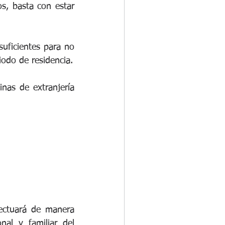
, basta con estar 
uficientes para no 
convertirse en una carga para la asistencia social de España durante su periodo de residencia. 
nas de extranjería 
ectuará de manera 
al y familiar del 