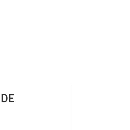
bufetneila@icab.cat
+0034 679 76 69 31
Blog
 DE