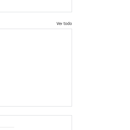
Ver todo
ÚANDO RENOVAR LA
ARJETA DE RESIDENCIA DE
ARGA DURACIÓN