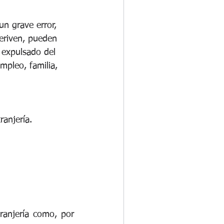
n grave error, 
eriven, pueden 
r expulsado del 
mpleo, familia, 
anjería.
ranjería como, por 