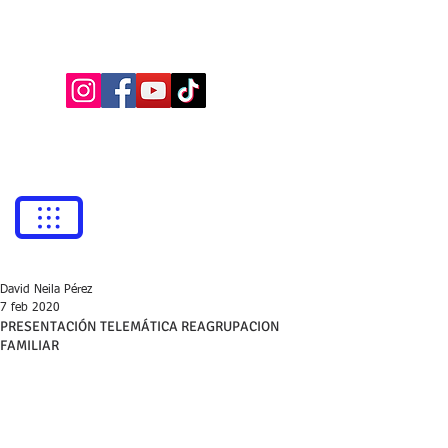
BUFETE NEILA
Abogados
bufetneila@icab.cat
+0034
679 76 69 31
David Neila Pérez
7 feb 2020
PRESENTACIÓN TELEMÁTICA REAGRUPACION
FAMILIAR