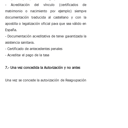
- Acreditación del vínculo (certificados de 
matrimonio o nacimiento por ejemplo) siempre 
documentación traducida al castellano y con la 
apostilla o legalización oficial para que sea válido en 
España.
- Documentación acreditativa de tener garantizada la 
asistencia sanitaria.
- Certificado de antecedentes penales
- Acreditar el pago de la tasa
7.- Una vez concedida la Autorización y no antes
Una vez se concede la autorización de Reagrupación 
familiar, el familiar reagrupado dispone de 2 meses 
desde que se notificó la concesión para solicitar 
personalmente el visado en la misión diplomática u 
oficina consultar.
8.- ¿Cuánto cuesta la presentación telemática de la 
solicitud de Reagrupación familiar?