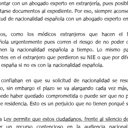
contar con un abogado experto en extranjería, pues posi
tarse documentos al expediente. Por eso, siempre acon
itud de nacionalidad española con un abogado experto en 
os, como los médicos extranjeros que hacen el MI
ñola urgentemente pues corren el riesgo de no poder op
nen la nacionalidad española a tiempo. Lo mismo par
ntes en el extranjero que perdieron su NIE o que por dif
 españa si no es con la nacionalidad española.
confiaban en que su solicitud de nacionalidad se resol
, sin embargo el plazo se va alargando cada vez más, 
puede haber quedado comprometida o puede ser que no p
e residencia. Esto es un perjuicio que no tienen porqué s
a L
ey permite que estos ciudadanos, frente al silencio de
r un recurso contencioso en la audiencia nacional 