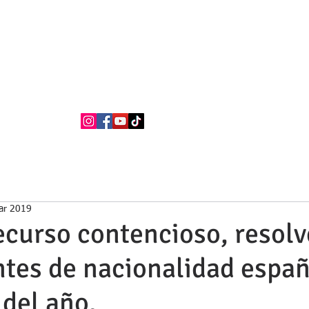
BUFETE NEILA
Abogados
La firma
Áreas de Práctica
Nacionalidad Española
ar 2019
ecurso contencioso, resol
tes de nacionalidad espa
del año.