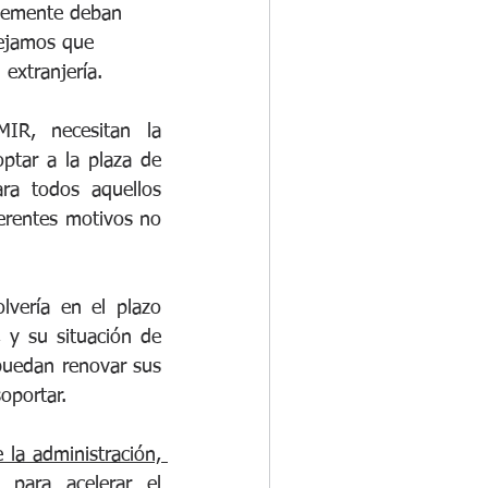
blemente deban 
sejamos que 
extranjería.
R, necesitan la 
tar a la plaza de 
a todos aquellos 
erentes motivos no 
vería en el plazo 
y su situación de 
uedan renovar sus 
oportar.
 la administración, 
para acelerar el 