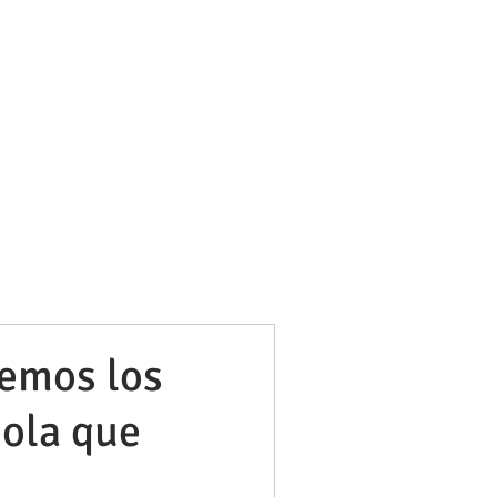
bufetneila@icab.cat
+0034 679 76 69 31
Blog
vemos los
ñola que