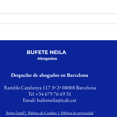
AD
NACIONALIDAD PRESENTADA
R
EN 2021 CONCEDIDA CON LA
N
DEMANDA CONTENCIOSA
S
BUFETE NEILA
Abogados
Despacho de abogados en Barcelona
Rambla Catalunya 117 3º 2ª 08008 Barcelona
Tel +34 679 76 69 31
Email:
bufetneila@icab.cat
|
Aviso Legal
Politica de Cookies | Política de privacidad