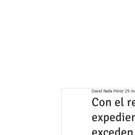
Inicio
David Neila Pérez
29 m
Con el r
expedien
exceden 