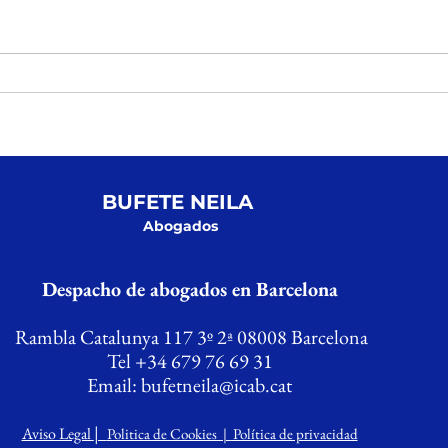
te
re
de
añ
ARRAIGO LABORAL COMO
AUTÓNOMO
as
BUFETE NEILA
Abogados
Despacho de abogados en Barcelona
Rambla Catalunya 117 3º 2ª 08008 Barcelona
Tel +34 679 76 69 31
Email:
bufetneila@icab.cat
|
Aviso Legal
Politica de Cookies | Política de privacidad