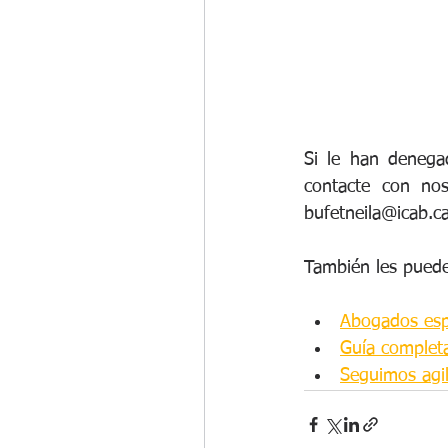
Si le han denegad
contacte con nos
bufetneila@icab.ca
También les puede
Abogados espe
Guía completa 
Seguimos agil