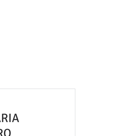
bufetneila@icab.cat
+0034 679 76 69 31
Blog
RIA
RO