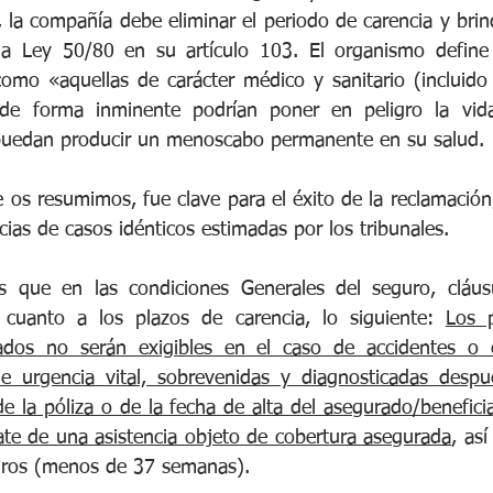
 la compañía debe eliminar el periodo de carencia y brind
la Ley 50/80 en su artículo 103. El organismo define l
como «aquellas de carácter médico y sanitario (incluido 
de forma inminente podrían poner en peligro la vida 
puedan producir un menoscabo permanente en su salud. 
e os resumimos, fue clave para el éxito de la reclamació
as de casos idénticos estimadas por los tribunales.
 que en las condiciones Generales del seguro, cláusu
cuanto a los plazos de carencia, lo siguiente: 
Los p
tados no serán exigibles en el caso de accidentes o 
e urgencia vital, sobrevenidas y diagnosticadas despu
e la póliza o de la fecha de alta del asegurado/beneficia
ate de una asistencia objeto de cobertura asegurada
, as
uros (menos de 37 semanas).