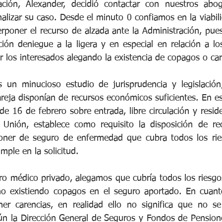
ción, Alexander, decidió contactar con nuestros abog
nalizar su caso. Desde el minuto 0 confiamos en la viabili
erponer el recurso de alzada ante la Administración, pue
ción deniegue a la ligera y en especial en relación a lo
 los interesados alegando la existencia de copagos o car
s un minucioso estudio de jurisprudencia y legislación
reja disponían de recursos económicos suficientes. En este
e 16 de febrero sobre entrada, libre circulación y resid
 Unión, establece como requisito la disposición de re
poner de seguro de enfermedad que cubra todos los ries
mple en la solicitud.
ro médico privado, alegamos que cubría todos los riesgos
no existiendo copagos en el seguro aportado. En cuant
er carencias, en realidad ello no significa que no se
ún la Dirección General de Seguros y Fondos de Pensione