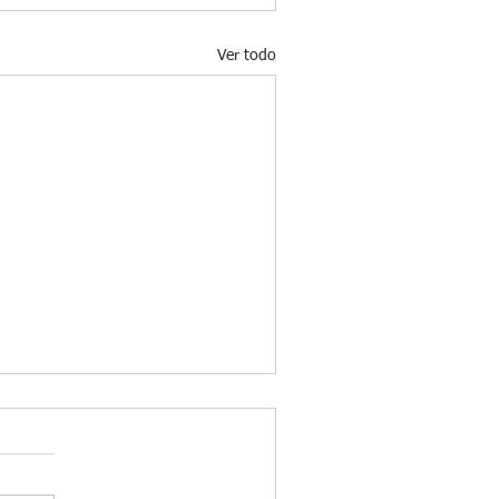
Ver todo
ÚANDO RENOVAR LA
ARJETA DE RESIDENCIA DE
ARGA DURACIÓN
das aquellas personas que