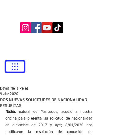
BUFETE NEILA
Abogados
bufetneila@icab.cat
+0034
679 76 69 31
David Neila Pérez
9 abr 2020
DOS NUEVAS SOLICITUDES DE NACIONALIDAD
RESUELTAS
Nadia,
 natural de Marruecos, acudió a nuestra 
oficina para presentar su solicitud de nacionalidad 
en diciembre de 2017 y ayer, 8/04/2020 nos 
notificaron la resolución de concesión de 