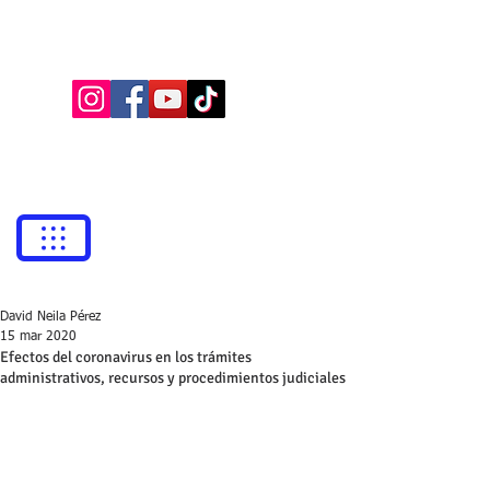
BUFETE NEILA
Abogados
bufetneila@icab.cat
+0034
679 76 69 31
David Neila Pérez
15 mar 2020
Efectos del coronavirus en los trámites
administrativos, recursos y procedimientos judiciales