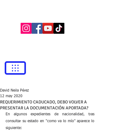
BUFETE NEILA
Abogados
bufetneila@icab.cat
+0034
679 76 69 31
David Neila Pérez
12 may 2020
REQUERIMIENTO CADUCADO, DEBO VOLVER A
PRESENTAR LA DOCUMENTACIÓN APORTADA?
En algunos expedientes de nacionalidad, tras 
consultar su estado en "como va lo mío" aparece lo 
siguiente: