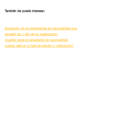
También les puede interesar:
Agilización de los expedientes de nacionalidad que 
exceden de 1 año de su presentación
¿Cuánto tarda el expediente de nacionalidad 
cuando está en la fase de estudio o calificación?
¿Cuanto cuesta el recurso contencioso para agilizar 
la nacionalidad?
Todo sobre los exámenes del instituto cervantes
Ver todo
Entradas recientes