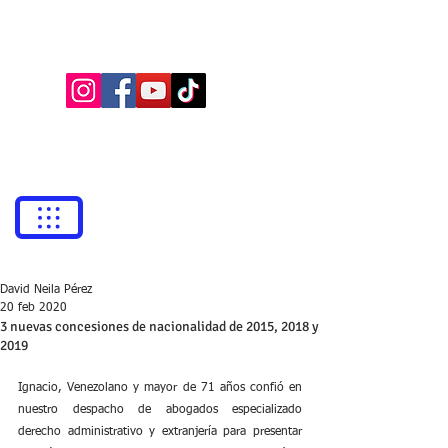
BUFETE NEILA
Abogados
bufetneila@icab.cat
+0034
679 76 69 31
David Neila Pérez
20 feb 2020
3 nuevas concesiones de nacionalidad de 2015, 2018 y
2019
Ignacio, Venezolano y mayor de 71 años confió en 
nuestro despacho de abogados especializado 
derecho administrativo y extranjería para presentar 