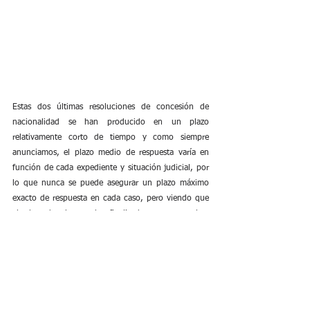
Estas dos últimas resoluciones de concesión de 
nacionalidad se han producido en un plazo 
relativamente corto de tiempo y como siempre 
anunciamos, el plazo medio de respuesta varía en 
función de cada expediente y situación judicial, por 
lo que nunca se puede asegurar un plazo máximo 
exacto de respuesta en cada caso, pero viendo que 
el plan de choque ha finalizado y que muchos 
expedientes de nacionalidad siguen paralizados, 
sobre todo los presentados a través de registro civil 
o registros públicos, el recurso contencioso es una 
opción a tener en cuenta para garantizarse una 
respuesta efectiva y ágil. 