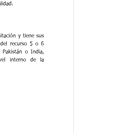
lidad.
.
tación y tiene sus 
del recurso 5 o 6 
akistán o India, 
l interno de la 