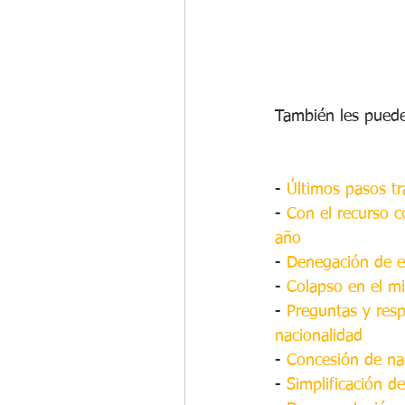
También les pueden
- 
Últimos pasos tr
- 
Con el recurso c
año
- 
Denegación de en
-
 Colapso en el mi
- 
Preguntas y resp
nacionalidad
- 
Concesión de nac
- 
Simplificación d