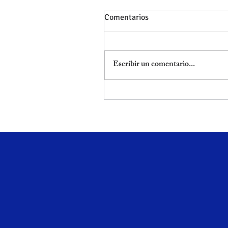
Comentarios
Escribir un comentario...
ACELERAR LA NACIONALID
CON EL RECURSO
CONTENCIOSO 2023