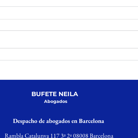
AD
NACIONALIDAD PRESENTADA
R
EN 2021 CONCEDIDA CON LA
N
DEMANDA CONTENCIOSA
S
BUFETE NEILA
Abogados
Despacho de abogados en Barcelona
Rambla Catalunya 117 3º 2ª 08008 Barcelona