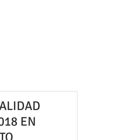
bufetneila@icab.cat
+0034 679 76 69 31
Blog
ALIDAD
018 EN
ITO