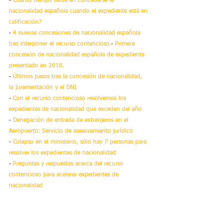
- 
Cuanto tiempo tarda en concederse la 
nacionalidad española cuando el expediente está en 
calificación? 
- 
4 nuevas concesiones de nacionalidad española 
tras interponer el recurso contencioso.
- 
Primera 
concesión de nacionalidad española de expediente 
presentado en 2018.
- 
Últimos pasos tras la concesión de nacionalidad, 
la juramentación y el DNI
- 
Con el recurso contencioso resolvemos los 
expedientes de nacionalidad que exceden del año
- 
Denegación de entrada de extranjeros en el 
Aeropuerto: Servicio de asesoramiento jurídico
-
 Colapso en el ministerio, sólo hay 7 personas para 
resolver los expedientes de nacionalidad
- 
Preguntas y respuestas acerca del recurso 
contencioso para acelerar expedientes de 
nacionalidad
- 
Concesión de nacionalidad española express tras 
interponer el recurso contencioso
- 
Simplificación de 
los trámites de nacionalidad española 2019