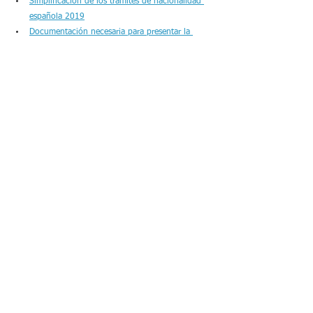
Simplificación de los trámites de nacionalidad 
española 2019
Documentación necesaria para presentar la 
solicitud de nacionalidad española
Claves para solicitar la nacionalidad española a 
los MIR (Médicos Internos Residentes)
Ver todo
Entradas recientes